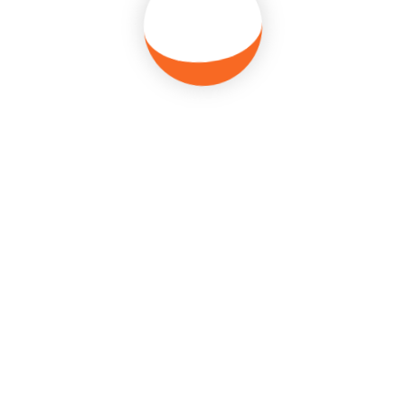
KONTAKT
Rehabilitácia a ortopédia
Ulica Jánosa Eszterházyho 5, 92901 Dunajská
Streda
+421 903 322 365
rehabmed
[at]
rehabmed.sk
( )
MENU