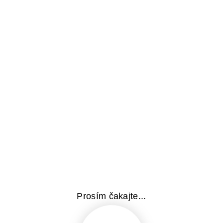
vytvorených aj ich cieľavedomou činnosťou.
PARTNERI
Prosím čakajte...