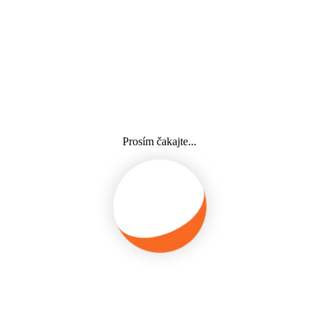
Rašelinové obklady, Lymfodrenáž manuálna aj prístrojová,
Terapia Therra gunom, Elektroliečba, Bankovanie
SKUPINOVÉ CVIČENIA
Pilates na strojoch Balanced Body, Pilates na podložke, SM systém,
Joga TRX , Tehotenský pilates, Popôrodný pilates, Love your belly
Prosím čakajte...
cvičenia
INÉ
Aplikácia Guna MD kolagénových injekcií,
Aplikácia biodermálnych nití, Aplikácia kyseliny hyalurónovej pre
tendinopathie,
Muskuloskeletálna a neuro-akupunktúra, Laserová akupunktúra
Špeciálna pedagogika