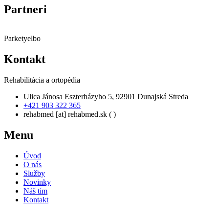
Partneri
Parketyelbo
Kontakt
Rehabilitácia a ortopédia
Ulica Jánosa Eszterházyho 5, 92901 Dunajská Streda
+421 903 322 365
rehabmed
[at]
rehabmed.sk
( )
Menu
Úvod
O nás
Služby
Novinky
Náš tím
Kontakt