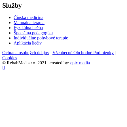
Služby
Čínska medicína
Manuálna terapia
Fyzikálna liečba
Špeciálna pedagogika
Individuálne pohybové terapie
Aplikácia liečiv
Ochrana osobných údajov
|
Všeobecné Obchodné Podmienky
|
Cookies
© RehabMed s.r.o. 2021 | created by:
epix media