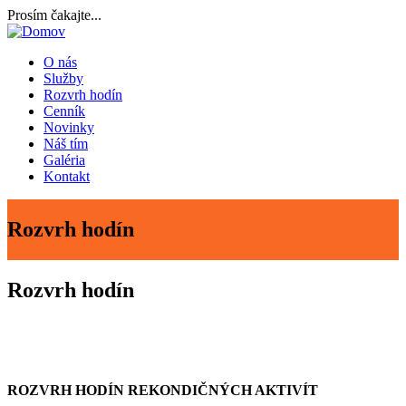
Skočiť
Prosím čakajte...
na
hlavný
O nás
obsah
Služby
Main
Rozvrh hodín
navigation
Cenník
Novinky
Náš tím
Galéria
Kontakt
Rozvrh hodín
Rozvrh hodín
ROZVRH HODÍN REKONDIČNÝCH AKTIVÍT