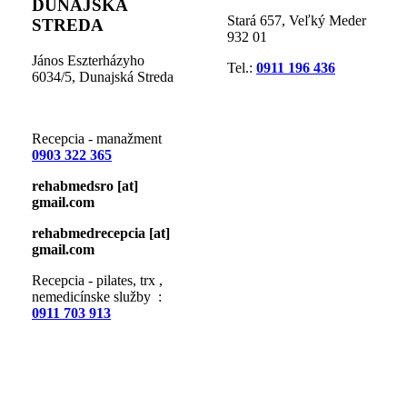
DUNAJSKÁ
Stará 657, Veľký Meder
STREDA
932 01
János Eszterházyho
Tel.:
0911 196 436
6034/5, Dunajská Streda
Recepcia - manažment
0903 322 365
rehabmedsro
[at]
gmail.com
rehabmedrecepcia
[at]
gmail.com
Recepcia - pilates, trx ,
nemedicínske služby :
0911 703 913