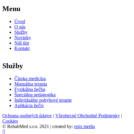
Menu
Úvod
O nás
Služby
Novinky
Náš tím
Kontakt
Služby
Čínska medicína
Manuálna terapia
Fyzikálna liečba
Špeciálna pedagogika
Individuálne pohybové terapie
Aplikácia liečiv
Ochrana osobných údajov
|
Všeobecné Obchodné Podmienky
|
Cookies
© RehabMed s.r.o. 2021 | created by:
epix media