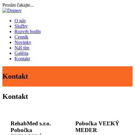
Skočiť
Prosím čakajte...
na
hlavný
O nás
obsah
Služby
Main
Rozvrh hodín
navigation
Cenník
Novinky
Náš tím
Galéria
Kontakt
Kontakt
Kontakt
RehabMed s.r.o.
Pobočka VEĽKÝ
Pobočka
MEDER