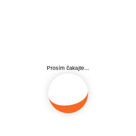
a a tanulási nehézségek megelőzésére és oldására 
 v teorii a praxi – základní pojetí moderního intera
moderního interaktivního multismyslového konceptu 16 
ezelen-MSE 8hodín/2015
a Úvod do metodiky ABA 10 hodín/2015
Prosím čakajte...
mi s poruchou autistického spektra 26 hodín/2016
Kontaktné informácie